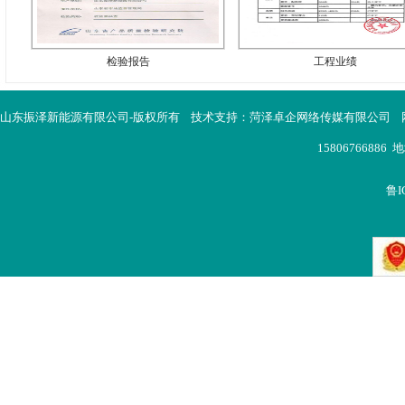
检验报告
工程业绩
山东振泽新能源有限公司-版权所有 技术支持：菏泽卓企网络传媒有限公司 
158067668
鲁I