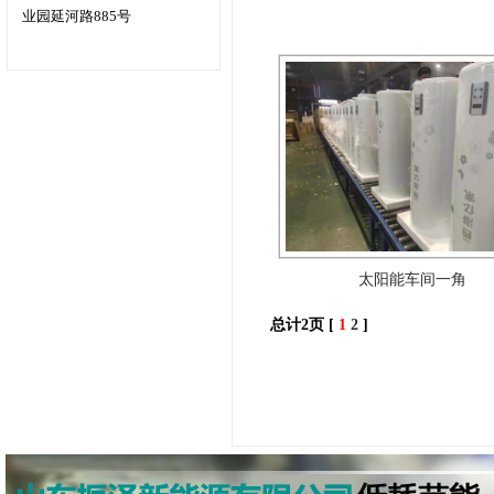
业园延河路885号
太阳能车间一角
总计2页 [
1
2
]