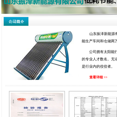
山东振泽新能源有
能生产车间和仓储两
公司拥有太阳能行业
的专业人才数名。无
是行业内的佼佼者。
查看详细 >>